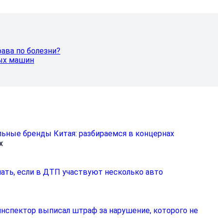
ава по болезни?
рых машин
х