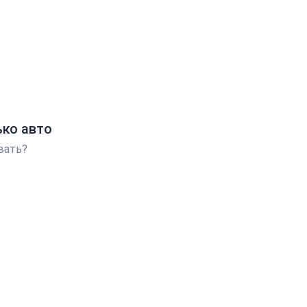
ько авто
вать?