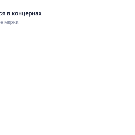
я в концернах
е марки.