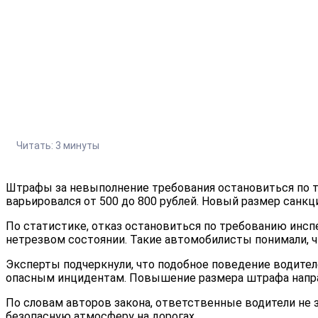
Штраф за отказ остановит
7/17/2025
4009
Читать: 3 минуты
Штрафы за невыполнение требования остановиться по тр
варьировался от 500 до 800 рублей. Новый размер санкц
По статистике, отказ остановиться по требованию инспе
нетрезвом состоянии. Такие автомобилисты понимали, 
Эксперты подчеркнули, что подобное поведение водител
опасным инцидентам. Повышение размера штрафа напра
По словам авторов закона, ответственные водители не
безопасную атмосферу на дорогах.